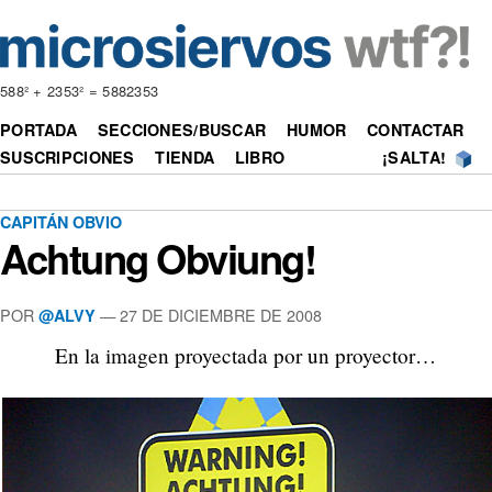
588² + 2353² = 5882353
PORTADA
SECCIONES/BUSCAR
HUMOR
CONTACTAR
SUSCRIPCIONES
TIENDA
LIBRO
¡SALTA!
CAPITÁN OBVIO
Achtung Obviung!
POR
—
27 DE DICIEMBRE DE 2008
@ALVY
En la imagen proyectada por un proyector…