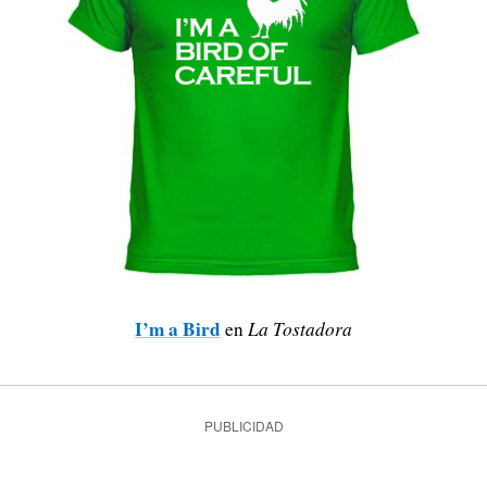
I’m a Bird
en
La Tostadora
PUBLICIDAD