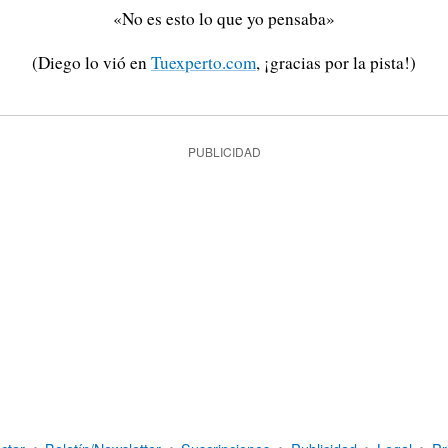
«No es esto lo que yo pensaba»
(Diego lo vió en
Tuexperto.com
, ¡gracias por la pista!)
PUBLICIDAD
ctar
•
Boletín/Newsletter
•
Suscripciones
•
Publicidad
•
Legal
•
Pr