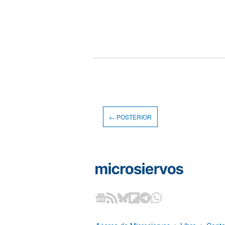
← POSTERIOR
Acerca de Microsiervos
•
Libro
•
Conta