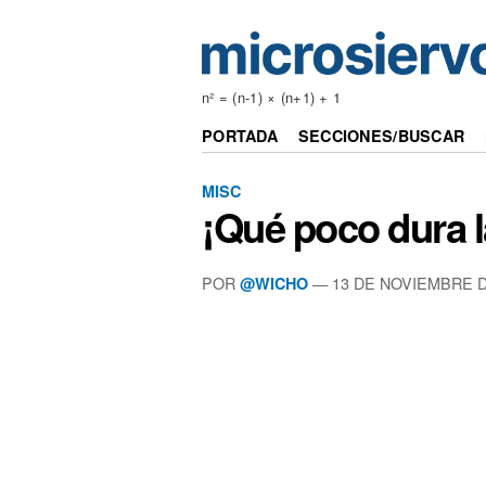
n² = (n-1) × (n+1) + 1
PORTADA
SECCIONES/BUSCAR
MISC
¡Qué poco dura l
POR
—
13 DE NOVIEMBRE D
@WICHO