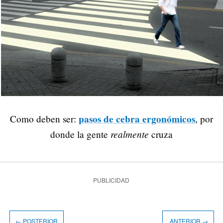
pasos de cebra ergonómicos
Como deben ser:
, por
realmente
donde la gente
cruza
PUBLICIDAD
← POSTERIOR
ANTERIOR →