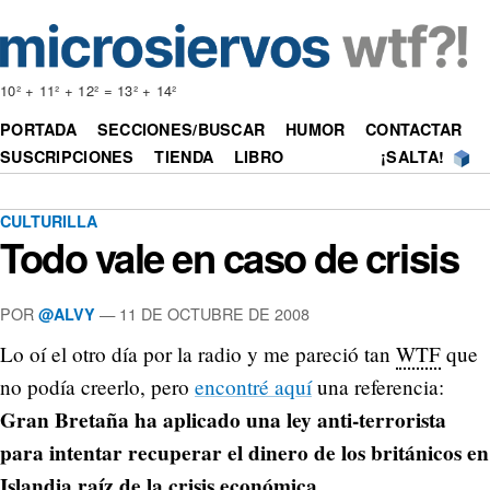
10² + 11² + 12² = 13² + 14²
PORTADA
SECCIONES/BUSCAR
HUMOR
CONTACTAR
SUSCRIPCIONES
TIENDA
LIBRO
¡SALTA!
CULTURILLA
Todo vale en caso de crisis
POR
—
11 DE OCTUBRE DE 2008
@ALVY
Lo oí el otro día por la radio y me pareció tan
WTF
que
no podía creerlo, pero
encontré aquí
una referencia:
Gran Bretaña ha aplicado una ley anti-terrorista
para intentar recuperar el dinero de los británicos en
Islandia raíz de la crisis económica
.