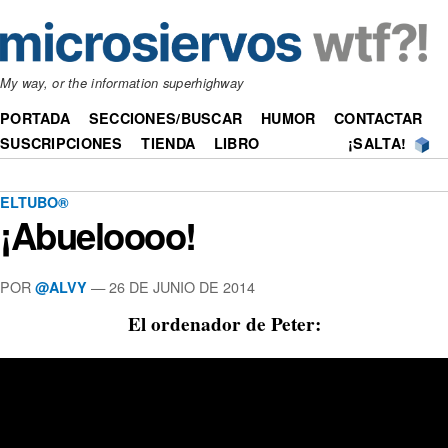
My way, or the information superhighway
PORTADA
SECCIONES/BUSCAR
HUMOR
CONTACTAR
SUSCRIPCIONES
TIENDA
LIBRO
¡SALTA!
ELTUBO®
¡Abueloooo!
POR
—
26 DE JUNIO DE 2014
@ALVY
El ordenador de Peter: