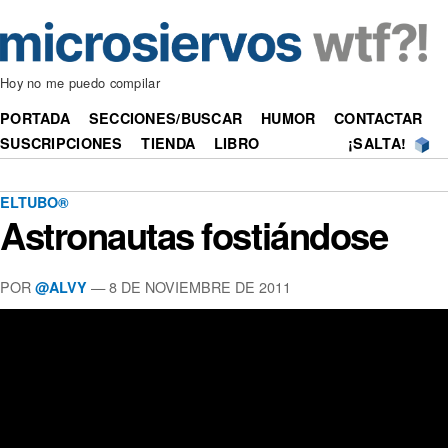
Hoy no me puedo compilar
PORTADA
SECCIONES/BUSCAR
HUMOR
CONTACTAR
SUSCRIPCIONES
TIENDA
LIBRO
¡SALTA!
ELTUBO®
Astronautas fostiándose
POR
—
8 DE NOVIEMBRE DE 2011
@ALVY