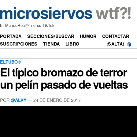
El MundoReal™ no es TikTok
PORTADA
SECCIONES/BUSCAR
HUMOR
CONTACTAR
SUSCRIPCIONES
TIENDA
LIBRO
¡SALTA!
ELTUBO®
El típico bromazo de terror
un pelín pasado de vueltas
POR
—
24 DE ENERO DE 2017
@ALVY