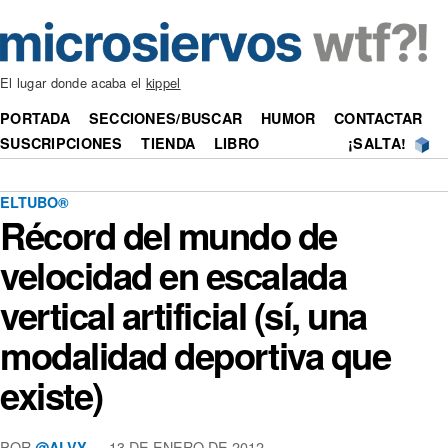
El lugar donde acaba el
kippel
PORTADA
SECCIONES/BUSCAR
HUMOR
CONTACTAR
SUSCRIPCIONES
TIENDA
LIBRO
¡SALTA!
ELTUBO®
Récord del mundo de
velocidad en escalada
vertical artificial (sí, una
modalidad deportiva que
existe)
POR
—
13 DE ENERO DE 2012
@ALVY