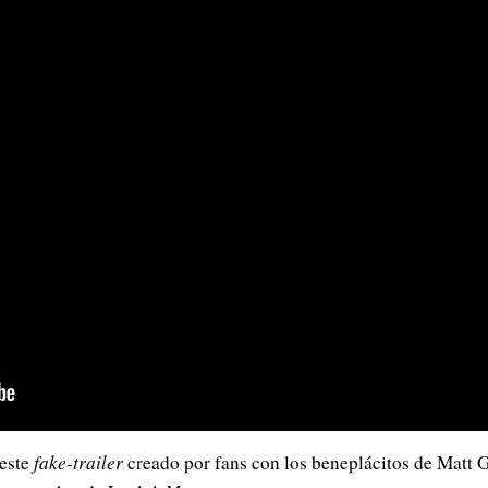
este
fake-trailer
creado por fans con los beneplácitos de Matt