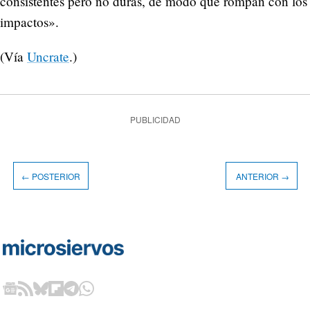
consistentes pero no duras, de modo que rompan con los
impactos».
(Vía
Uncrate
.)
PUBLICIDAD
← POSTERIOR
ANTERIOR →