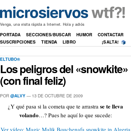
Venga, una visita rápida a Internet. Hola y adiós
PORTADA
SECCIONES/BUSCAR
HUMOR
CONTACTAR
SUSCRIPCIONES
TIENDA
LIBRO
¡SALTA!
ELTUBO®
Los peligros del «snowkite»
(con final feliz)
POR
—
13 DE OCTUBRE DE 2009
@ALVY
se te lleva
¿Y qué pasa si la cometa que te arrastra
volando
…? Pues he aquí lo que sucede:
Ver vídeo: Magic Malik Bouchenafa snowkite in Algeria