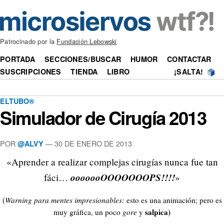
Patrocinado por la
Fundación Lebowski
PORTADA
SECCIONES/BUSCAR
HUMOR
CONTACTAR
SUSCRIPCIONES
TIENDA
LIBRO
¡SALTA!
ELTUBO®
Simulador de Cirugía 2013
POR
—
30 DE ENERO DE 2013
@ALVY
«Aprender a realizar complejas cirugías nunca fue tan
ooooooOOOOOOOPS!!!!
fáci…
»
(
Warning para mentes impresionables:
esto es una animación; pero es
salpica)
muy gráfica, un poco
gore
y