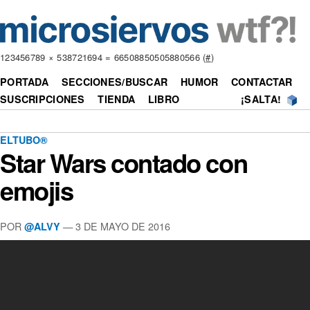
123456789 × 538721694 = 66508850505880566 (
#
)
PORTADA
SECCIONES/BUSCAR
HUMOR
CONTACTAR
SUSCRIPCIONES
TIENDA
LIBRO
¡SALTA!
ELTUBO®
Star Wars contado con
emojis
POR
—
3 DE MAYO DE 2016
@ALVY