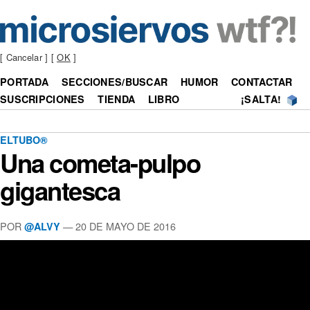
[ Cancelar ] [
OK
]
PORTADA
SECCIONES/BUSCAR
HUMOR
CONTACTAR
SUSCRIPCIONES
TIENDA
LIBRO
¡SALTA!
ELTUBO®
Una cometa-pulpo
gigantesca
POR
—
20 DE MAYO DE 2016
@ALVY