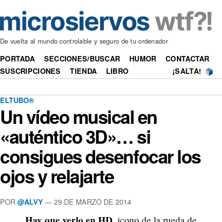
De vuelta al mundo controlable y seguro de tu ordenador
PORTADA
SECCIONES/BUSCAR
HUMOR
CONTACTAR
SUSCRIPCIONES
TIENDA
LIBRO
¡SALTA!
ELTUBO®
Un vídeo musical en
«auténtico 3D»… si
consigues desenfocar los
ojos y relajarte
POR
—
29 DE MARZO DE 2014
@ALVY
Hay que verlo en HD,
icono de la rueda de