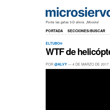
Ponte las gafas 3-D ahora. ¡Mooola!
PORTADA
SECCIONES/BUSCAR
ELTUBO®
WTF de helicópt
POR
—
4 DE MARZO DE 2017
@ALVY