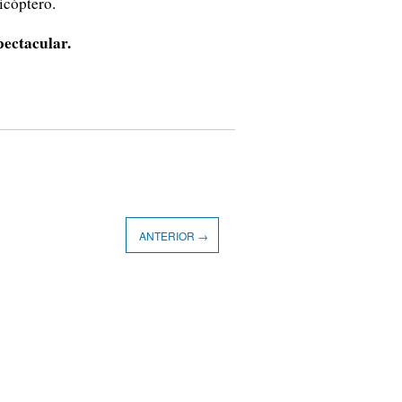
icóptero.
pectacular.
ANTERIOR →