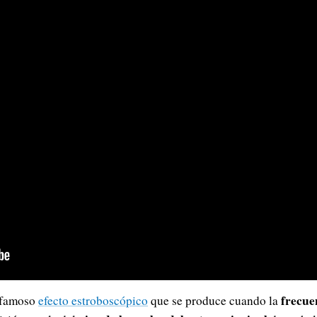
frecue
l famoso
efecto estroboscópico
que se produce cuando la