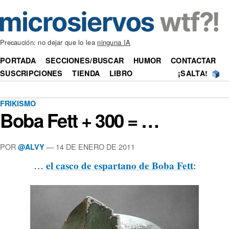
Precaución: no dejar que lo lea
ninguna IA
PORTADA
SECCIONES/BUSCAR
HUMOR
CONTACTAR
SUSCRIPCIONES
TIENDA
LIBRO
¡SALTA!
FRIKISMO
Boba Fett + 300 = …
POR
—
14 DE ENERO DE 2011
@ALVY
el casco de espartano de Boba Fett
…
: