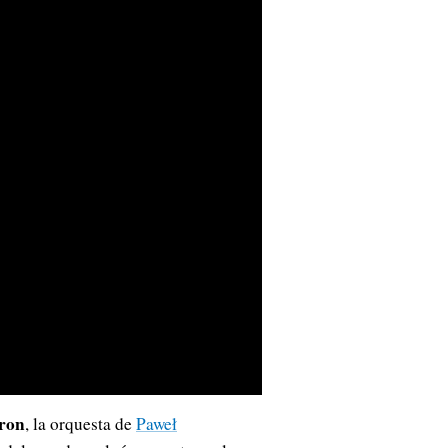
ron
, la orquesta de
Paweł