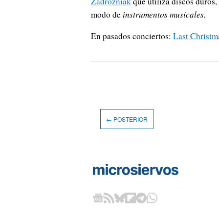
Zadrożniak
que utiliza discos duros,
modo de
instrumentos musicales.
En pasados conciertos:
Last Christ
← POSTERIOR