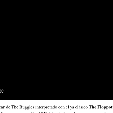
tar
The Floppot
de The Buggles interpretado con el ya clásico