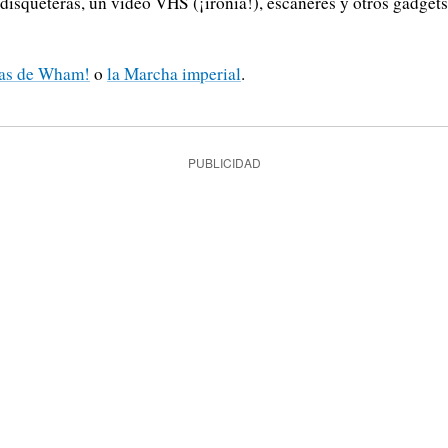
 disqueteras, un vídeo VHS (¡ironía!), escáneres y otros gadget
mas de Wham!
o
la Marcha imperial
.
PUBLICIDAD