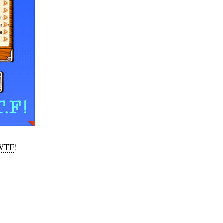
WTF
!