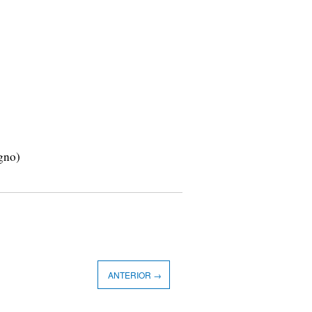
gno)
ANTERIOR →