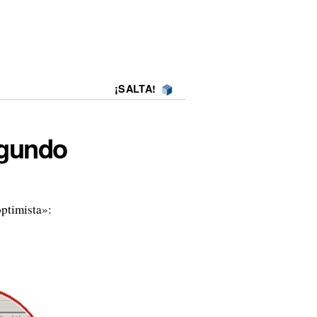
¡SALTA!
egundo
ptimista»: