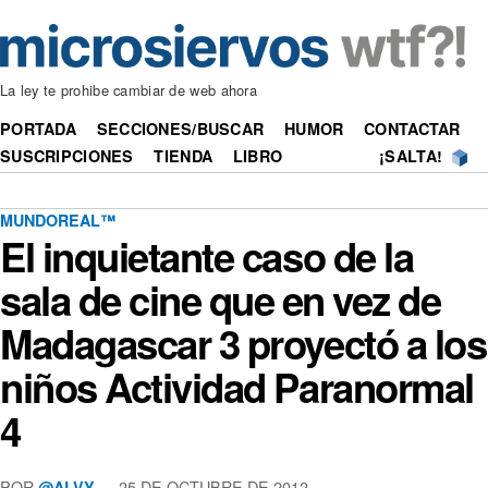
La ley te prohibe cambiar de web ahora
PORTADA
SECCIONES/BUSCAR
HUMOR
CONTACTAR
SUSCRIPCIONES
TIENDA
LIBRO
¡SALTA!
MUNDOREAL™
El inquietante caso de la
sala de cine que en vez de
Madagascar 3 proyectó a los
niños Actividad Paranormal
4
POR
—
25 DE OCTUBRE DE 2012
@ALVY