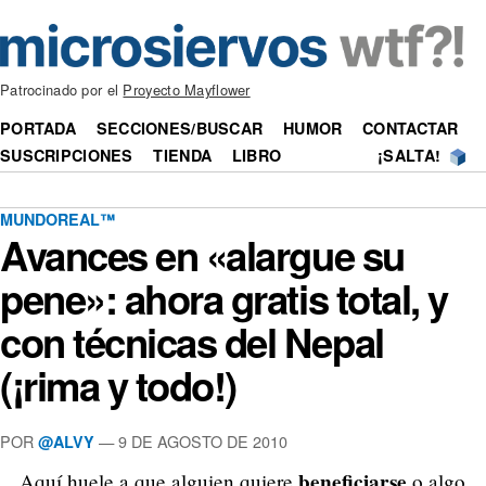
Patrocinado por el
Proyecto Mayflower
PORTADA
SECCIONES/BUSCAR
HUMOR
CONTACTAR
SUSCRIPCIONES
TIENDA
LIBRO
¡SALTA!
MUNDOREAL™
Avances en «alargue su
pene»: ahora gratis total, y
con técnicas del Nepal
(¡rima y todo!)
POR
—
9 DE AGOSTO DE 2010
@ALVY
beneficiarse
Aquí huele a que alguien quiere
o algo