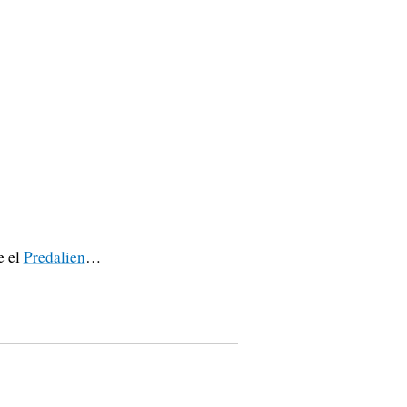
e el
Predalien
…