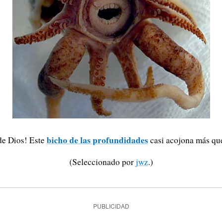
bicho de las profundidades
de Dios! Este
casi acojona más qu
(Seleccionado por
jwz
.)
PUBLICIDAD