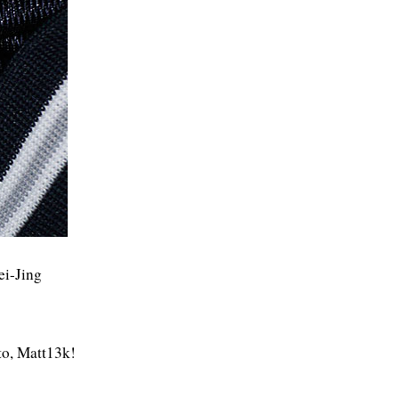
ei-Jing
to, Matt13k!