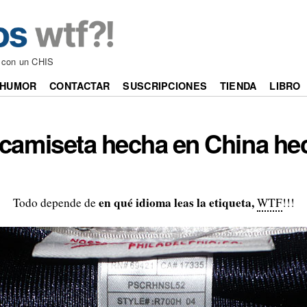
s con un CHIS
HUMOR
CONTACTAR
SUSCRIPCIONES
TIENDA
LIBRO
a camiseta hecha en China he
en qué idioma leas la etiqueta,
Todo depende de
WTF
!!!