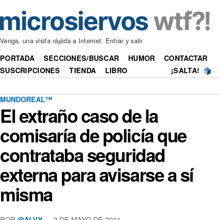
Venga, una visita rápida a Internet. Entrar y salir
PORTADA
SECCIONES/BUSCAR
HUMOR
CONTACTAR
SUSCRIPCIONES
TIENDA
LIBRO
¡SALTA!
MUNDOREAL™
El extraño caso de la
comisaría de policía que
contrataba seguridad
externa para avisarse a sí
misma
POR
—
2 DE MAYO DE 2011
@ALVY