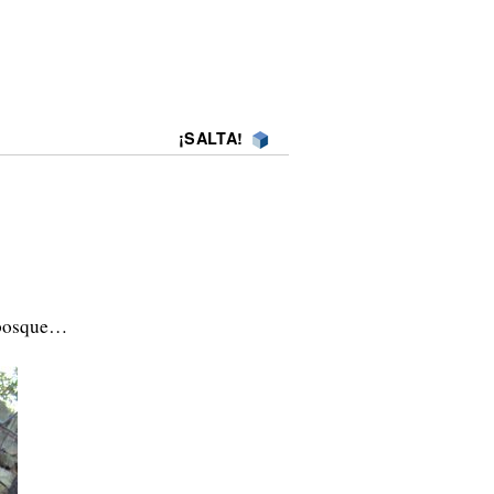
¡SALTA!
l bosque…