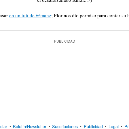
pasar
en un tuit de @manz
; Flor nos dio permiso para contar su h
PUBLICIDAD
ctar
•
Boletín/Newsletter
•
Suscripciones
•
Publicidad
•
Legal
•
Pr