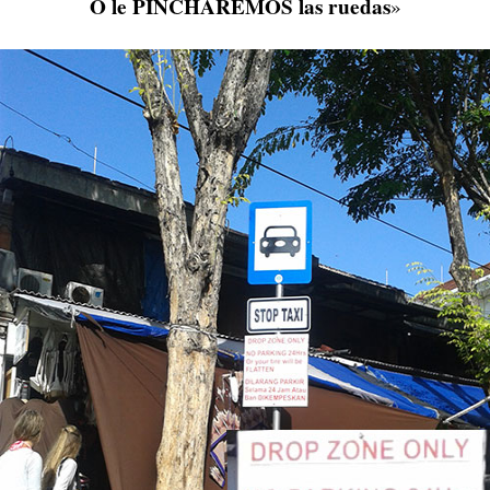
O le PINCHAREMOS las ruedas
»