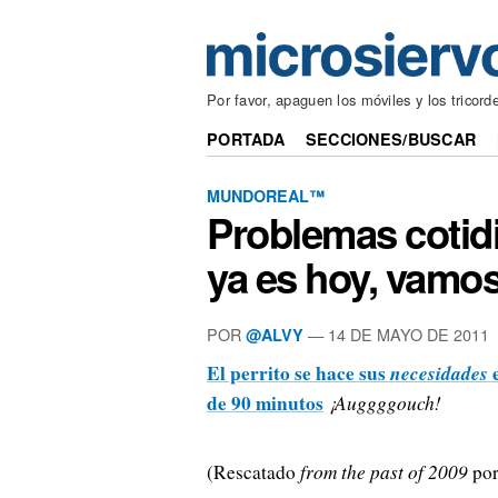
Por favor, apaguen los móviles y los tricord
PORTADA
SECCIONES/BUSCAR
MUNDOREAL™
Problemas cotid
ya es hoy, vamos
POR
—
14 DE MAYO DE 2011
@ALVY
El perrito se hace sus
necesidades
e
de 90 minutos
¡Auggggouch!
(Rescatado
from the past of 2009
por