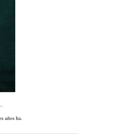
s…
os años ha.