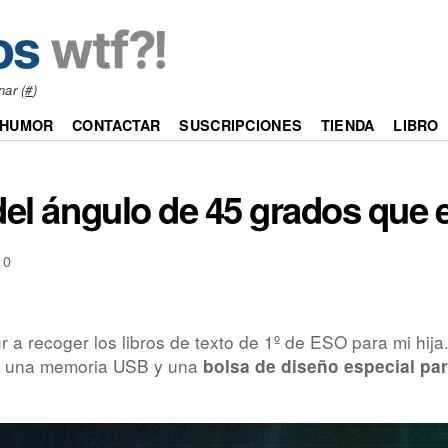
nar (
#
)
HUMOR
CONTACTAR
SUSCRIPCIONES
TIENDA
LIBRO
del ángulo de 45 grados que 
10
ur a recoger los libros de texto de 1º de ESO para mi hij
s, una memoria USB y una
bolsa de diseño especial pa