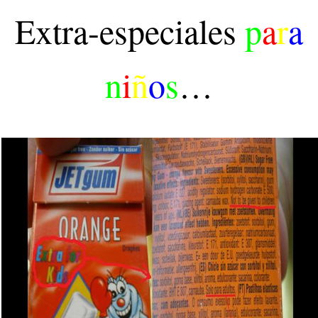
Extra-especiales
p
a
r
a
n
i
ñ
o
s
…