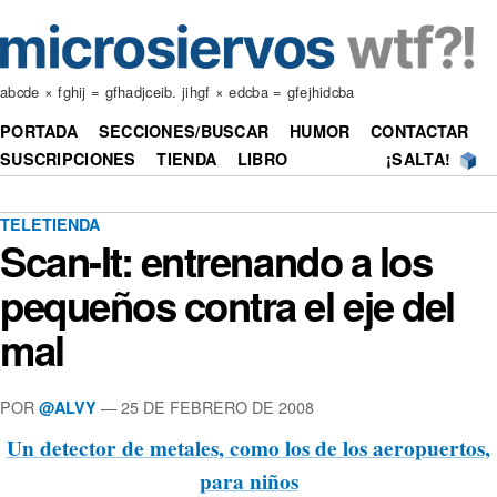
abcde × fghij = gfhadjceib. jihgf × edcba = gfejhidcba
PORTADA
SECCIONES/BUSCAR
HUMOR
CONTACTAR
SUSCRIPCIONES
TIENDA
LIBRO
¡SALTA!
TELETIENDA
Scan-It: entrenando a los
pequeños contra el eje del
mal
POR
—
25 DE FEBRERO DE 2008
@ALVY
Un detector de metales, como los de los aeropuertos,
para niños