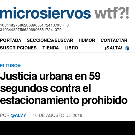
1034482758620689655172413793 × 3 =
3103448275862068965517241379
PORTADA
SECCIONES/BUSCAR
HUMOR
CONTACTAR
SUSCRIPCIONES
TIENDA
LIBRO
¡SALTA!
ELTUBO®
Justicia urbana en 59
segundos contra el
estacionamiento prohibido
POR
—
10 DE AGOSTO DE 2016
@ALVY