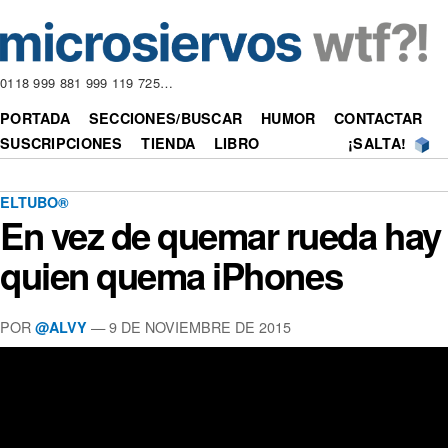
0118 999 881 999 119 725…
PORTADA
SECCIONES/BUSCAR
HUMOR
CONTACTAR
SUSCRIPCIONES
TIENDA
LIBRO
¡SALTA!
ELTUBO®
En vez de quemar rueda hay
quien quema iPhones
POR
—
9 DE NOVIEMBRE DE 2015
@ALVY