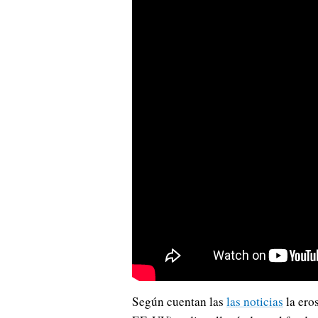
Según cuentan las
las noticias
la eros