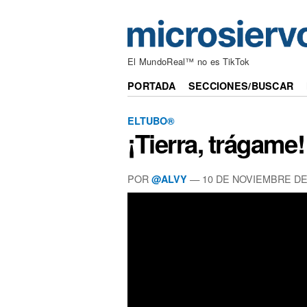
El MundoReal™ no es TikTok
PORTADA
SECCIONES/BUSCAR
ELTUBO®
¡Tierra, trágame!
POR
—
10 DE NOVIEMBRE DE
@ALVY