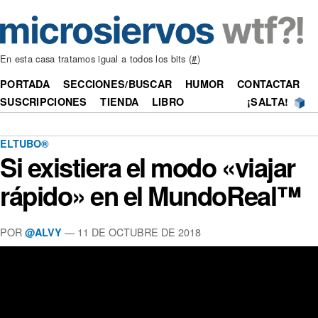
En esta casa tratamos igual a todos los bits (
#
)
PORTADA
SECCIONES/BUSCAR
HUMOR
CONTACTAR
SUSCRIPCIONES
TIENDA
LIBRO
¡SALTA!
ELTUBO®
Si existiera el modo «viajar
rápido» en el MundoReal™
POR
—
11 DE OCTUBRE DE 2018
@ALVY