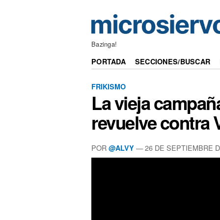
Bazinga!
PORTADA
SECCIONES/BUSCAR
FRIKISMO
La vieja campaña
revuelve contra
POR
—
26 DE SEPTIEMBRE D
@ALVY